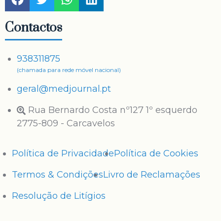
Bolsas de estudo, apoio psicológico e planos flexíveis de pagamento: o retrato da rede de apoio aos estudantes do ensino superior privado
Esterilização Forçada: CNECV defende proibição inequívoca e critérios rigorosos para casos excecionais
Contactos
938311875
(chamada para rede móvel nacional)
geral@medjournal.pt
Rua Bernardo Costa nº127 1º esquerdo
2775-809 - Carcavelos
Política de Privacidade
Política de Cookies
Termos & Condições
Livro de Reclamações
Resolução de Litígios