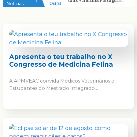
Cruz Vermelha Portuguesa de prontidão para apoiar populações afetadas por incêndios
Notícias
Estudantes da Faculdade de Medicina Dentária da Universidade Católica Portuguesa levam saúde oral a mais de 3000 pessoas
Universidade Europeia e Grupo Trofa Saúde unem academia e prática no setor da saúde
Ordem dos Médicos saúda as correções introduzidasno despacho sobre procedimentos endovasculares emergentes
Estudo da NOVA Medical School identifica papel protetor da cafeína contra efeitos da obesidade no cérebro
Obesidade: Abertas candidaturas a formação gratuita para 600 médicos de família
A Universidade Politécnica da Guarda resulta de um “percurso de excelência”
Apresenta o teu trabalho no X
Congresso de Medicina Felina
Diagnóstico precoce e tratamento adequado podem devolver até 2,5 dias de vida saudável por ano a cada mulher
Bolsas de estudo, apoio psicológico e planos flexíveis de pagamento: o retrato da rede de apoio aos estudantes do ensino superior privado
A APMVEAC convida Médicos Veterinários e
Esterilização Forçada: CNECV defende proibição inequívoca e critérios rigorosos para casos excecionais
Estudantes do Mestrado Integrado…