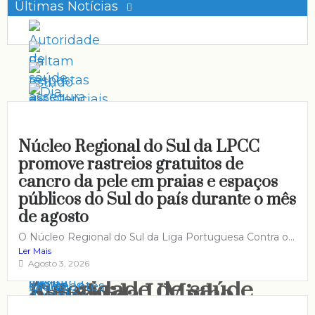
Últimas Notícias
Núcleo Regional do Sul da LPCC
promove rastreios gratuitos de
Dia Internacional do
cancro da pele em praias e espaços
Gato
públicos do Sul do país durante o mês
Faltam respostas
de agosto
assistenciais para
O Núcleo Regional do Sul da Liga Portuguesa Contra o...
Ler Mais
doentes confinados ao
Agosto 3, 2026
Autoridade de saúde
Estudo da UMinho
domicílio