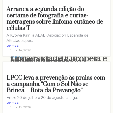
assegura vigilância
alerta para pressão
contínua da qualidade
Arranca a segunda edição do
intraocular de músicos
Especialistas reforçam
certame de fotografia e curtas-
da água para consumo
de sopro
Cruz Vermelha
metragens sobre linfoma cutâneo de
importância de cuidar
humano
células T
OM aponta riscos
Portuguesa de prontidão
da saúde do fígado
A Kyowa Kirin, a AEAL (Asociación Española de
transversais e solicita
para apoiar populações
durante o verão
Afectados por...
Ler Mais
revisão técnico-
afetadas por incêndios
Ordem dos Médicos
Julho 14, 2026
Universidade Europeia e
clínicaantes da
saúda as correções
Grupo Trofa Saúde
implementação plena do
Estudantes da
introduzidasno
unem academia e
LPCC leva a prevenção às praias com
SINACC
Faculdade de Medicina
despacho sobre
a campanha “Com o Sol Não se
prática no setor da
Dentária da
procedimentos
Brinca – Rota da Prevenção”
saúde
Universidade Católica
endovasculares
Entre 20 de julho e 20 de agosto, a Liga...
Ler Mais
Portuguesa levam saúde
emergentes
Julho 13, 2026