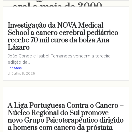
oral a mais de 3000
pessoas
Investigação da NOVA Medical
School a cancro cerebral pediátrico
recebe 70 mil euros da bolsa Ana
Lázaro
João Conde e Isabel Fernandes vencem a terceira
edição da...
Ler Mais
Julho 9, 2026
A Liga Portuguesa Contra o Cancro –
Núcleo Regional do Sul promove
novo Grupo Psicoterapêutico dirigido
a homens com cancro da próstata