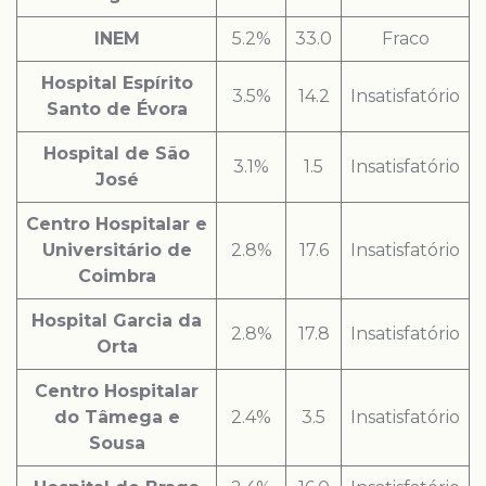
INEM
5.2%
33.0
Fraco
Hospital Espírito
3.5%
14.2
Insatisfatório
Santo de Évora
Hospital de São
3.1%
1.5
Insatisfatório
José
Centro Hospitalar e
Universitário de
2.8%
17.6
Insatisfatório
Coimbra
Hospital Garcia da
2.8%
17.8
Insatisfatório
Orta
Centro Hospitalar
do Tâmega e
2.4%
3.5
Insatisfatório
Sousa