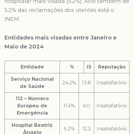
hospitalar mais visada (5.2%). Alvo também de
5.2% das reclamações dos utentes está o
INEM.
Entidades mais visadas entre Janeiro e
Maio de 2024
Entidade
%
IS
Reputação
Serviço Nacional
24.2%
13.8
Insatisfatório
de Saúde
112 – Número
Europeu de
11.4%
6.0
Insatisfatório
Emergência
Hospital Beatriz
5.2%
12.3
Insatisfatório
Ângelo