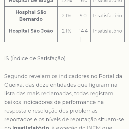
Hospital de Braga
2.4%
16.0
Insatisfatório
Hospital São
2.1%
9.0
Insatisfatório
Bernardo
Hospital São João
2.1%
14.4
Insatisfatório
IS (Índice de Satisfação)
Segundo revelam os indicadores no Portal da
Queixa, das doze entidades que figuram na
lista das mais reclamadas, todas registam
baixos indicadores de performance na
resposta e resolução dos problemas
reportados e os níveis de reputação situam-se
no
Insatisfatório
, à exceção do INEM que