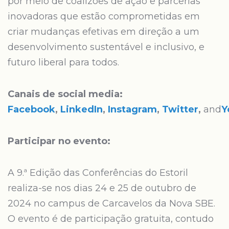
por meio de coalizões de ação e parcerias
inovadoras que estão comprometidas em
criar mudanças efetivas em direção a um
desenvolvimento sustentável e inclusivo, e
futuro liberal para todos.
Canais de social media:
Facebook
,
LinkedIn
,
Instagram
,
Twitter
,
and
Y
Participar no evento:
A 9.ª Edição das Conferências do Estoril
realiza-se nos dias 24 e 25 de outubro de
2024 no campus de Carcavelos da Nova SBE.
O evento é de participação gratuita, contudo