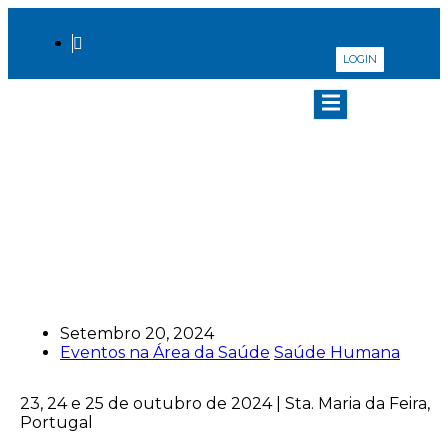
LOGIN
6ª Conferência
Internacional sobre
Infeções Associadas aos
Cuidados de Saúde – IACS
Setembro 20, 2024
Eventos na Área da Saúde
Saúde Humana
23, 24 e 25 de outubro de 2024 | Sta. Maria da Feira,
Portugal