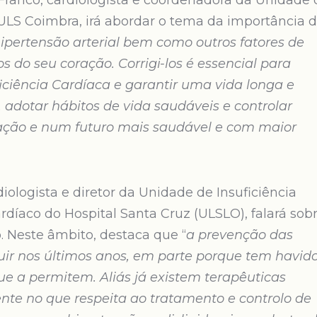
Franco, cardiologista e coordenadora da Unidade 
ULS Coimbra, irá abordar o tema da importância 
hipertensão arterial bem como outros fatores de
os do seu coração. Corrigi-los é essencial para
iciência Cardíaca e garantir uma vida longa e
, adotar hábitos de vida saudáveis e controlar
coração e num futuro mais saudável e com maior
rdiologista e diretor da Unidade de Insuficiência
díaco do Hospital Santa Cruz (ULSLO), falará sob
. Neste âmbito, destaca que “
a prevenção das
uir nos últimos anos, em parte porque tem havid
e a permitem. Aliás já existem terapêuticas
te no que respeita ao tratamento e controlo de