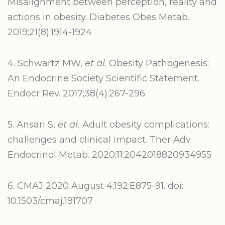
Misalignment between perception, reality and
actions in obesity. Diabetes Obes Metab.
2019;21(8):1914-1924
4. Schwartz MW,
et al
. Obesity Pathogenesis:
An Endocrine Society Scientific Statement.
Endocr Rev. 2017;38(4):267-296
5. Ansari S,
et al.
Adult obesity complications:
challenges and clinical impact. Ther Adv
Endocrinol Metab. 2020;11:2042018820934955
6. CMAJ 2020 August 4;192:E875-91. doi:
10.1503/cmaj.191707