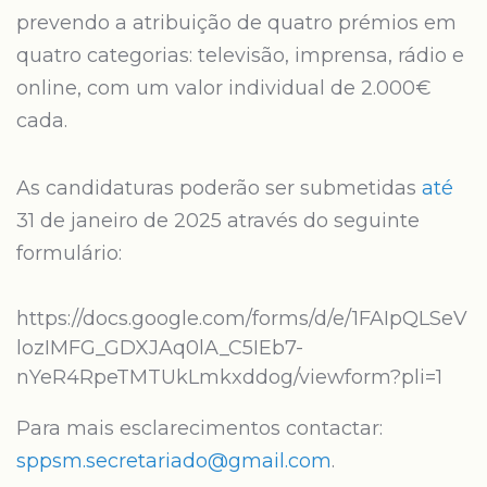
prevendo a atribuição de quatro prémios em
quatro categorias: televisão, imprensa, rádio e
online, com um valor individual de 2.000€
cada.
As candidaturas poderão ser submetidas
até
31 de janeiro de 2025 através do seguinte
formulário:
https://docs.google.com/forms/d/e/1FAIpQLSeV
lozIMFG_GDXJAq0lA_C5IEb7-
nYeR4RpeTMTUkLmkxddog/viewform?pli=1
Para mais esclarecimentos contactar:
sppsm.secretariado@gmail.com
.