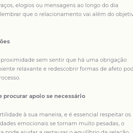
ços, elogios ou mensagens ao longo do dia
lembrar que o relacionamento vai além do objeti
sões
 proximidade sem sentir que há uma obrigação
biente relaxante e redescobrir formas de afeto po
rocesso.
e procurar apoio se necessário
tilidade à sua maneira, e é essencial respeitar os
culdades emocionais se tornam muito pesadas, o
ode ajudar a restaurar o equilíbrio da relação.