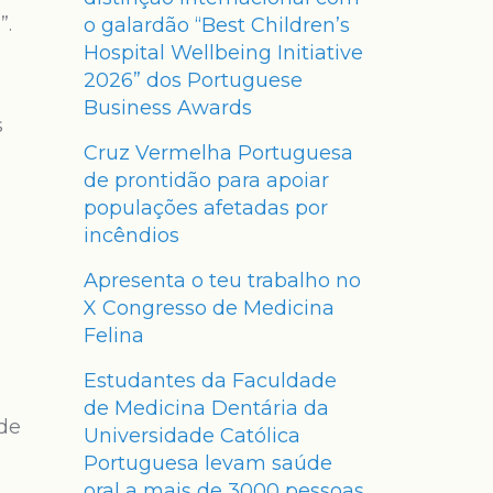
”.
o galardão “Best Children’s
Hospital Wellbeing Initiative
2026” dos Portuguese
Business Awards
s
Cruz Vermelha Portuguesa
de prontidão para apoiar
populações afetadas por
incêndios
Apresenta o teu trabalho no
X Congresso de Medicina
Felina
Estudantes da Faculdade
de Medicina Dentária da
 de
Universidade Católica
Portuguesa levam saúde
oral a mais de 3000 pessoas