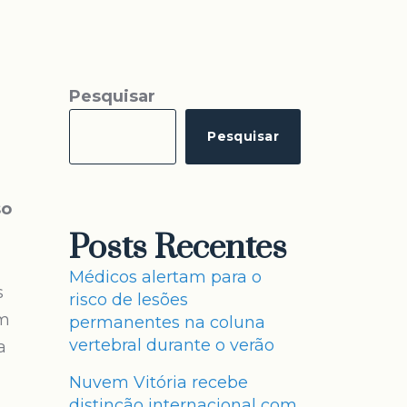
Pesquisar
Pesquisar
so
Posts Recentes
Médicos alertam para o
s
risco de lesões
em
permanentes na coluna
vertebral durante o verão
a
Nuvem Vitória recebe
distinção internacional com