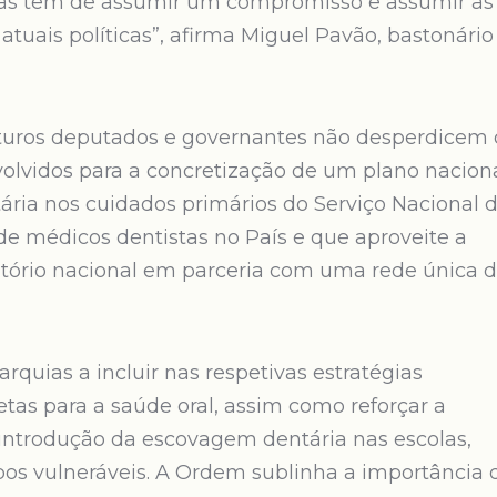
quias tem de assumir um compromisso e assumir as
atuais políticas”, afirma Miguel Pavão, bastonário
uturos deputados e governantes não desperdicem 
olvidos para a concretização de um plano nacion
ária nos cuidados primários do Serviço Nacional 
 de médicos dentistas no País e que aproveite a
itório nacional em parceria com uma rede única 
rquias a incluir nas respetivas estratégias
as para a saúde oral, assim como reforçar a
reintrodução da escovagem dentária nas escolas,
upos vulneráveis. A Ordem sublinha a importância 