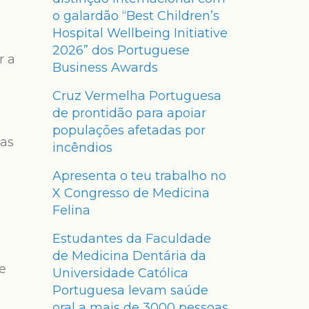
o galardão “Best Children’s
Hospital Wellbeing Initiative
2026” dos Portuguese
r a
Business Awards
é
Cruz Vermelha Portuguesa
de prontidão para apoiar
populações afetadas por
ças
incêndios
Apresenta o teu trabalho no
X Congresso de Medicina
Felina
Estudantes da Faculdade
de Medicina Dentária da
de
Universidade Católica
Portuguesa levam saúde
oral a mais de 3000 pessoas