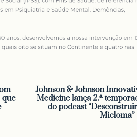
de Social (IPSS), com Fins de Saúde, de referência 
os em Psiquiatria e Saúde Mental, Demências,
30 anos, desenvolvemos a nossa intervenção em 1
 quais oito se situam no Continente e quatro nas
com
Johnson & Johnson Innovati
a que
Medicine lança 2.ª tempora
e
do podcast “Desconstruir
Mieloma”