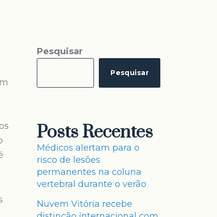
Pesquisar
Pesquisar
om
os
Posts Recentes
o
Médicos alertam para o
é
risco de lesões
permanentes na coluna
vertebral durante o verão
s
Nuvem Vitória recebe
distinção internacional com