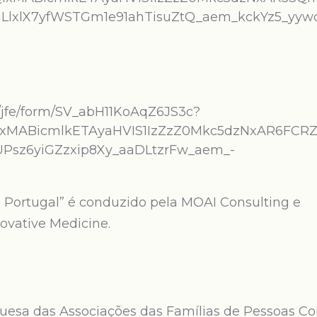
LlxlX7yfWSTGm1e91ahTisuZtQ_aem_kckYz5_yyw
m/jfe/form/SV_abH11KoAqZ6JS3c?
QIxMABicmlkETAyaHVIS1IzZzZ0Mkc5dzNxAR6FCRZ
sz6yiGZzxip8Xy_aaDLtzrFw_aem_-
Portugal” é conduzido pela MOAI Consulting e
ovative Medicine.
uesa das Associações das Famílias de Pessoas C