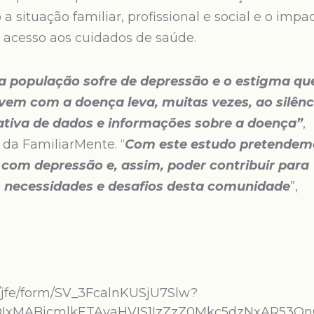
 situação familiar, profissional e social e o impa
o acesso aos cuidados de saúde.
a população sofre de depressão e o estigma qu
vem com a doença leva, muitas vezes, ao silênc
ativa de dados e informações sobre a doença”
,
 da FamiliarMente. “
Com este estudo pretendem
 com depressão e, assim, poder contribuir para
s necessidades e desafios desta comunidade
”,
m/jfe/form/SV_3FcalnKUSjU7Slw?
QIxMABicmlkETAyaHVIS1IzZzZ0Mkc5dzNxAR53Q