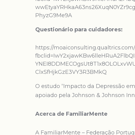
wwEtyaYRHkaA63ns26XuqN0YZr9cg
PhyzG9Me9A
Questionário para cuidadores:
https://moaiconsulting.qualtrics.co
fbclid=IwY2xjawKBw6lleHRuA2Flb
YNEI8DDMECOgsUt8T1x8OLOLxvWUP
ClxSfHjkGzE3VY3R3BMkQ
O estudo “Impacto da Depressão em 
apoiado pela Johnson & Johnson Inn
Acerca de FamiliarMente
A FamiliarMente – Federação Portug