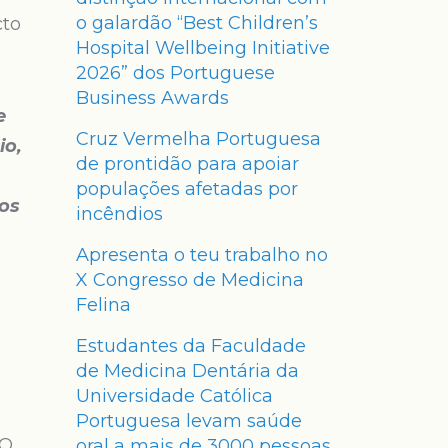
o galardão “Best Children’s
cto
Hospital Wellbeing Initiative
2026” dos Portuguese
Business Awards
e
Cruz Vermelha Portuguesa
io,
de prontidão para apoiar
populações afetadas por
os
incêndios
Apresenta o teu trabalho no
X Congresso de Medicina
Felina
Estudantes da Faculdade
de Medicina Dentária da
Universidade Católica
Portuguesa levam saúde
nO
oral a mais de 3000 pessoas