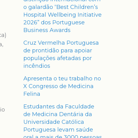
o galardão “Best Children’s
Hospital Wellbeing Initiative
2026” dos Portuguese
Business Awards
ca)
Cruz Vermelha Portuguesa
a,
de prontidão para apoiar
populações afetadas por
incêndios
Apresenta o teu trabalho no
X Congresso de Medicina
Felina
Estudantes da Faculdade
io
de Medicina Dentária da
Universidade Católica
Portuguesa levam saúde
oral a mais de 3000 pessoas