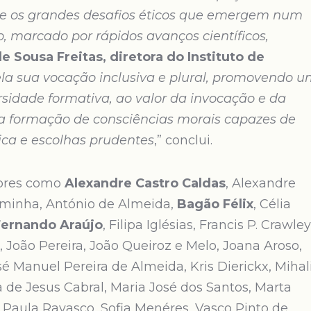
sobre os grandes desafios éticos que emergem num
marcado por rápidos avanços científicos,
e Sousa Freitas, diretora do Instituto de
pela sua vocação inclusiva e plural, promovendo 
rsidade formativa, ao valor da invocação e da
a formação de consciências morais capazes de
tica e escolhas prudentes
,” conclui.
dores como
Alexandre Castro Caldas
, Alexandre
aminha, António de Almeida,
Bagão Félix
, Célia
Fernando Araújo
, Filipa Iglésias, Francis P. Crawley
, João Pereira, João Queiroz e Melo, Joana Aroso,
sé Manuel Pereira de Almeida, Kris Dierickx, Mihal
a de Jesus Cabral, Maria José dos Santos, Marta
a, Paula Ravasco, Sofia Menéres, Vasco Pinto de