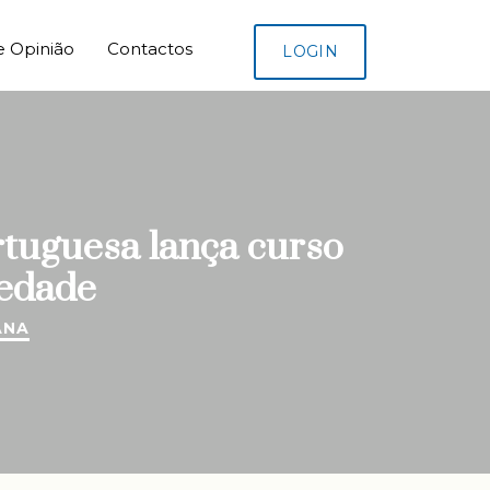
e Opinião
Contactos
LOGIN
ortuguesa lança curso
iedade
ANA