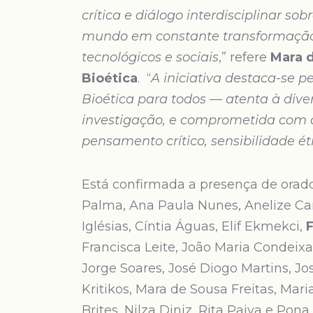
crítica e diálogo interdisciplinar 
mundo em constante transformação, 
tecnológicos e sociais
,” refere
Mara d
Bioética
. “
A iniciativa destaca-se 
Bioética para todos — atenta à dive
investigação, e comprometida com 
pensamento crítico, sensibilidade é
Está confirmada a presença de ora
Palma, Ana Paula Nunes, Anelize C
Iglésias, Cíntia Águas, Elif Ekmekci,
Francisca Leite, João Maria Condeixa
Jorge Soares, José Diogo Martins, Jo
Kritikos, Mara de Sousa Freitas, Mari
Brites, Nilza Diniz, Rita Paiva e Pon