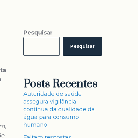
Pesquisar
Pesquisar
sta
a
Posts Recentes
Autoridade de saúde
assegura vigilância
contínua da qualidade da
água para consumo
humano
um,
ão
Faltam respostas