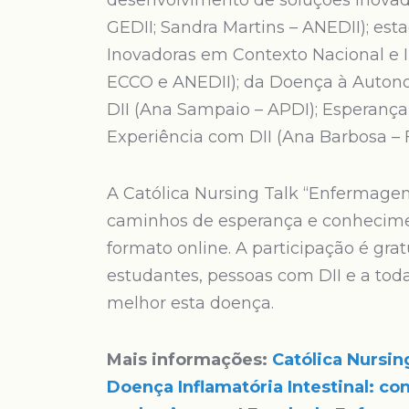
desenvolvimento de soluções inovad
GEDII; Sandra Martins – ANEDII); e
Inovadoras em Contexto Nacional e In
ECCO e ANEDII); da Doença à Auton
DII (Ana Sampaio – APDI); Esperança 
Experiência com DII (Ana Barbosa – 
A Católica Nursing Talk “Enfermagem
caminhos de esperança e conhecimen
formato online. A participação é grat
estudantes, pessoas com DII e a t
melhor esta doença.
Mais informações:
Católica Nursi
Doença Inflamatória Intestinal: c