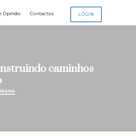
e Opinião
Contactos
LOGIN
onstruindo caminhos
o
UMANA