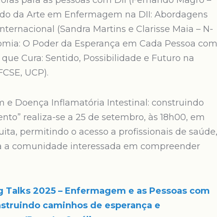
oras para as pessoas com DII (Fernando Magro –
stado da Arte em Enfermagem na DII: Abordagens
ternacional (Sandra Martins e Clarisse Maia – N-
omia: O Poder da Esperança em Cada Pessoa co
que Cura: Sentido, Possibilidade e Futuro na
FCSE, UCP).
 e Doença Inflamatória Intestinal: construindo
to” realiza-se a 25 de setembro, às 18h00, em
uita, permitindo o acesso a profissionais de saúde
oda a comunidade interessada em compreender
ng Talks 2025 – Enfermagem e as Pessoas com
onstruindo caminhos de esperança e