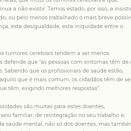
raras, que inclui os tumores cerebrais e que,
nua a não existir. Temos estado, por isso, a insisti
do, ou pelo menos trabalhado o mais breve possív
ça, esta desigualdade, esta iniquidade entre o
, os tumores cerebrais tendem a ser menos
ves defende que “as pessoas com sintomas têm de 
e. Sabendo que os profissionais de saúde estão,
 aquilo que é mais comum, os cidadãos têm de se
que têm, exigindo melhores respostas”.
sidades são muitas para estes doentes,
seio familiar, de reintegração no seu trabalho e,
o da saúde mental, não só dos doentes, mas tamb