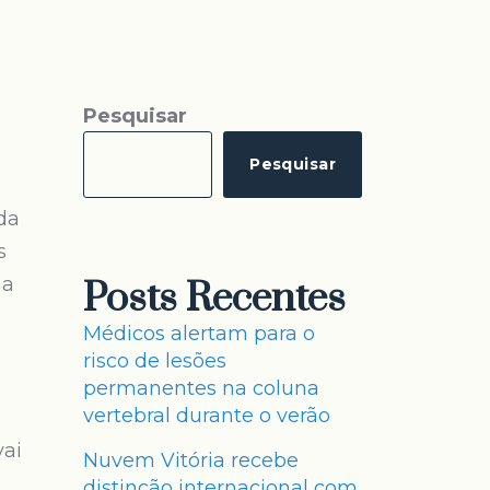
Pesquisar
Pesquisar
 da
s
ma
Posts Recentes
Médicos alertam para o
risco de lesões
permanentes na coluna
vertebral durante o verão
vai
Nuvem Vitória recebe
distinção internacional com