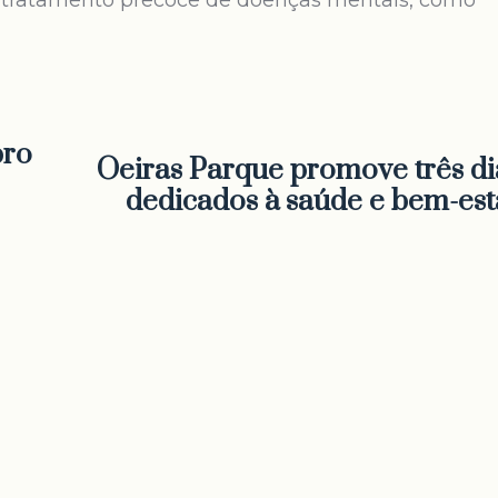
o tratamento precoce de doenças mentais, como
bro
Oeiras Parque promove três di
dedicados à saúde e bem-est