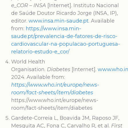
e_COR – INSA
[Internet]. Instituto Nacional
de Saúde Doutor Ricardo Jorge (INSA, IP),
editor.
www.insa.min-saude.pt
. Available
from:
https://www.insa.min-
saude.pt/prevalencia-de-fatores-de-risco-
cardiovascular-na-populacao-portuguesa-
relatorio-estudo-e_cor/
World Health
Organisation.
Diabetes
[Internet].
www.who.in
2024. Available from:
https://www.who.int/europe/news-
room/fact-sheets/item/diabetes
https://www.who.int/europe/news-
room/fact-sheets/item/diabetes
Gardete-Correia L, Boavida JM, Raposo JF,
Mesquita AC, Fona C, Carvalho R, et al.
First