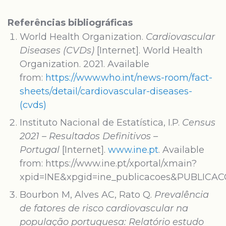
Referências bibliográficas
World Health Organization.
Cardiovascular
Diseases (CVDs)
[Internet]. World Health
Organization. 2021. Available
from:
https://www.who.int/news-room/fact-
sheets/detail/cardiovascular-diseases-
(cvds)
Instituto Nacional de Estatística, I.P.
Census
2021 – Resultados Definitivos –
Portugal
[Internet].
www.ine.pt
. Available
from: https://www.ine.pt/xportal/xmain?
xpid=INE&xpgid=ine_publicacoes&PUBLIC
Bourbon M, Alves AC, Rato Q.
Prevalência
de fatores de risco cardiovascular na
população portuguesa: Relatório estudo