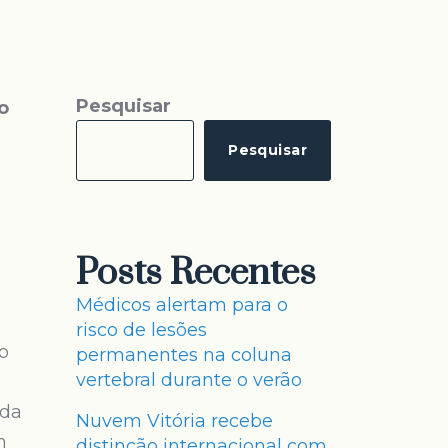
Pesquisar
o
Pesquisar
Posts Recentes
Médicos alertam para o
risco de lesões
o
permanentes na coluna
vertebral durante o verão
ada
Nuvem Vitória recebe
m
distinção internacional com