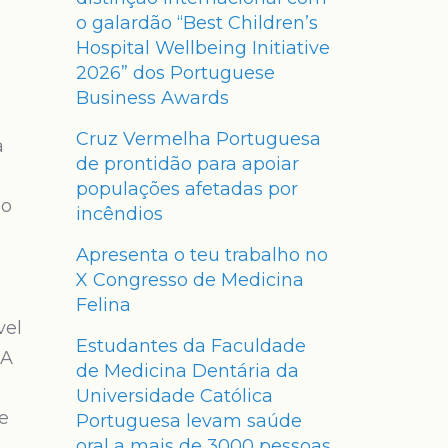
o galardão “Best Children’s
Hospital Wellbeing Initiative
2026” dos Portuguese
Business Awards
Cruz Vermelha Portuguesa
a
de prontidão para apoiar
populações afetadas por
 o
incêndios
Apresenta o teu trabalho no
X Congresso de Medicina
Felina
vel
Estudantes da Faculdade
 A
de Medicina Dentária da
Universidade Católica
e
Portuguesa levam saúde
oral a mais de 3000 pessoas