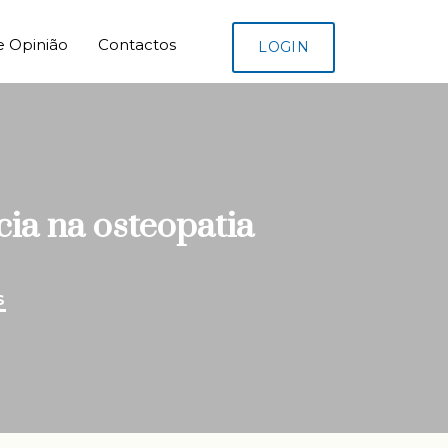
e Opinião
Contactos
LOGIN
ia na osteopatia
S