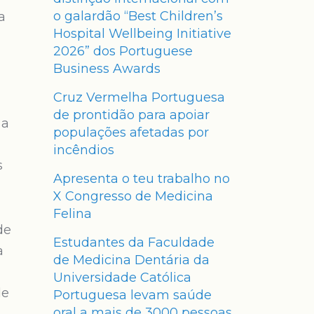
o galardão “Best Children’s
a
Hospital Wellbeing Initiative
2026” dos Portuguese
Business Awards
Cruz Vermelha Portuguesa
de prontidão para apoiar
 a
populações afetadas por
incêndios
s
Apresenta o teu trabalho no
X Congresso de Medicina
Felina
de
Estudantes da Faculdade
a
de Medicina Dentária da
Universidade Católica
de
Portuguesa levam saúde
oral a mais de 3000 pessoas