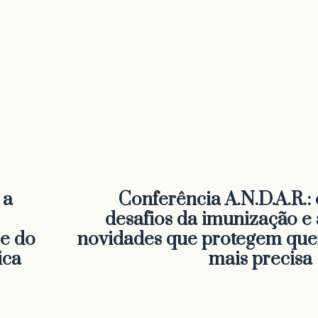
 a
Conferência A.N.D.A.R.: 
desafios da imunização e 
se do
novidades que protegem qu
ica
mais precisa