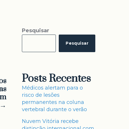
Pesquisar
Pesquisar
Posts Recentes
os
as
Médicos alertam para o
risco de lesões
em
permanentes na coluna
 →
vertebral durante o verão
Nuvem Vitória recebe
distinção internacional com