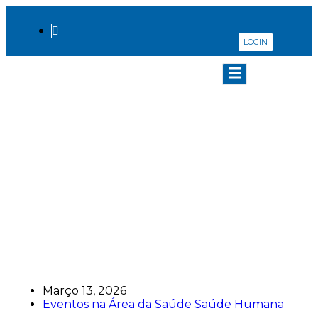
LOGIN
Especialistas debatem
potencial dos dados e da IA
na Saúde em evento que
promove o networking
entre o ecossistema da
saúde
Março 13, 2026
Eventos na Área da Saúde
Saúde Humana