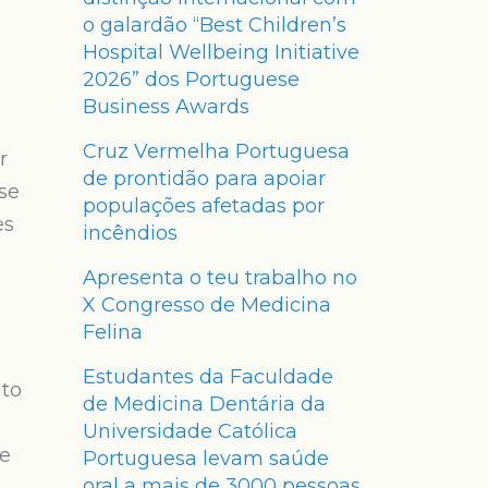
o galardão “Best Children’s
Hospital Wellbeing Initiative
2026” dos Portuguese
Business Awards
Cruz Vermelha Portuguesa
r
de prontidão para apoiar
se
populações afetadas por
es
incêndios
Apresenta o teu trabalho no
X Congresso de Medicina
Felina
Estudantes da Faculdade
nto
de Medicina Dentária da
Universidade Católica
 e
Portuguesa levam saúde
oral a mais de 3000 pessoas