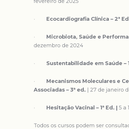
fevereiro de 2025
·
Ecocardiografia Clínica – 2ª Ed
·
Microbiota, Saúde e Performan
dezembro de 2024
·
Sustentabilidade em Saúde – 1
·
Mecanismos Moleculares e Ce
Associadas – 3ª ed.
| 27 de janeiro 
·
Hesitação Vacinal – 1ª Ed. |
5 a
Todos os cursos podem ser consult