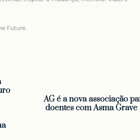
e Future.
a
uro
AG é a nova associação pa
doentes com Asma Grave
ma