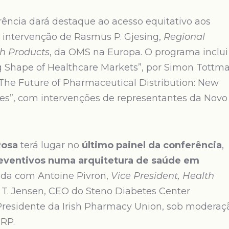
rência dará destaque ao acesso equitativo aos
ntervenção de Rasmus P. Gjesing,
Regional
th Products
, da OMS na Europa. O programa inclui
 Shape of Healthcare Markets”, por Simon Tottm
“The Future of Pharmaceutical Distribution: New
ges”, com intervenções de representantes da Novo
Rosa
terá lugar no
último painel da conferência
,
eventivos numa arquitetura de saúde em
inda com Antoine Pivron,
Vice President, Health
s T. Jensen, CEO do Steno Diabetes Center
residente da Irish Pharmacy Union, sob moderaç
IRP.