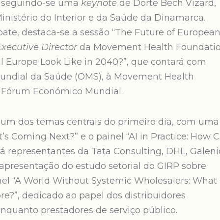
, seguindo-se uma
keynote
de Dorte Bech Vizard,
nistério do Interior e da Saúde da Dinamarca.
ate, destaca-se a sessão “The Future of Europea
Executive Director
da Movement Health Foundatio
ll Europe Look Like in 2040?”, que contará com
Mundial da Saúde (OMS), à Movement Health
 Fórum Económico Mundial.
ém um dos temas centrais do primeiro dia, com uma
’s Coming Next?” e o painel “AI in Practice: How 
rá representantes da Tata Consulting, DHL, Galeni
apresentação do estudo setorial do GIRP sobre
nel “A World Without Systemic Wholesalers: What 
re?”, dedicado ao papel dos distribuidores
nquanto prestadores de serviço público.