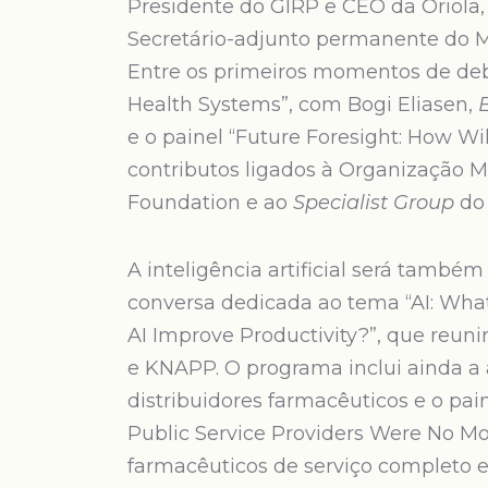
Presidente do GIRP e CEO da Oriola
Secretário-adjunto permanente do Mi
Entre os primeiros momentos de deb
Health Systems”, com Bogi Eliasen,
e o painel “Future Foresight: How Wi
contributos ligados à Organização 
Foundation e ao
Specialist Group
do
A inteligência artificial será tamb
conversa dedicada ao tema “AI: What
AI Improve Productivity?”, que reuni
e KNAPP. O programa inclui ainda a 
distribuidores farmacêuticos e o pai
Public Service Providers Were No Mo
farmacêuticos de serviço completo e