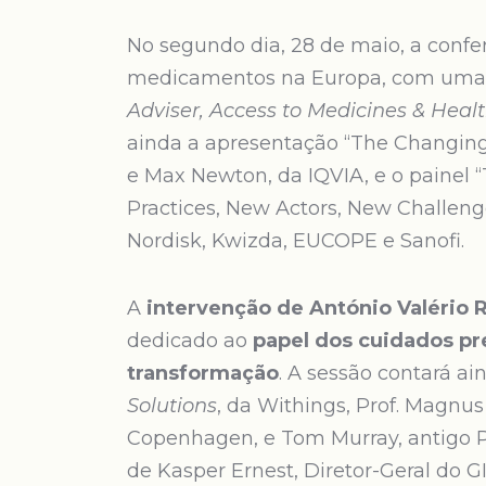
No segundo dia, 28 de maio, a confe
medicamentos na Europa, com uma i
Adviser, Access to Medicines & Heal
ainda a apresentação “The Changing
e Max Newton, da IQVIA, e o painel 
Practices, New Actors, New Challen
Nordisk, Kwizda, EUCOPE e Sanofi.
A
intervenção de António Valério 
dedicado ao
papel dos cuidados pr
transformação
. A sessão contará a
Solutions
, da Withings, Prof. Magnu
Copenhagen, e Tom Murray, antigo P
de Kasper Ernest, Diretor-Geral do G