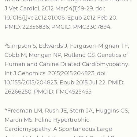
J Vet Cardiol. 2012 Mar;14(1):19-29. doi:
10.1016/j.jvc.2012.01.006. Epub 2012 Feb 20.
PMID: 22356836; PMCID: PMC3307894.
3
Simpson S, Edwards J, Ferguson-Mignan TF,
Cobb M, Mongan NP, Rutland CS. Genetics of
Human and Canine Dilated Cardiomyopathy.
Int J Genomics. 2015;2015:204823. doi:
10.1155/2015/204823. Epub 2015 Jul 22. PMID:
26266250; PMCID: PMC4525455.
4
Freeman LM, Rush JE, Stern JA, Huggins GS,
Maron MS. Feline Hypertrophic
Cardiomyopathy: A Spontaneous Large