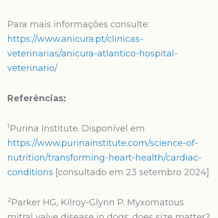
Para mais informações consulte:
https://www.anicura.pt/clinicas-
veterinarias/anicura-atlantico-hospital-
veterinario/
Referências:
1
Purina Institute. Disponível em
https://www.purinainstitute.com/science-of-
nutrition/transforming-heart-health/cardiac-
conditions
[consultado em 23 setembro 2024]
2
Parker HG, Kilroy-Glynn P. Myxomatous
mitral valve disease in dogs: does size matter?