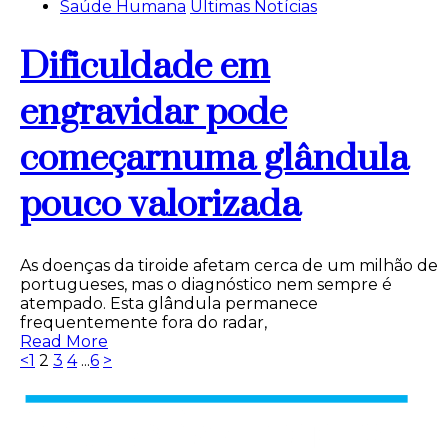
Saúde Humana
Últimas Notícias
Dificuldade em
engravidar pode
começarnuma glândula
pouco valorizada
As doenças da tiroide afetam cerca de um milhão de
portugueses, mas o diagnóstico nem sempre é
atempado. Esta glândula permanece
frequentemente fora do radar,
Read More
<
1
2
3
4
...
6
>